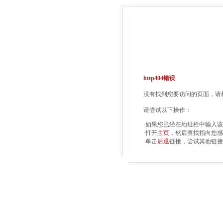
http404错误
没有找到您要访问的页面，请检
请尝试以下操作：
·如果您已经在地址栏中输入
·打开
主页
，然后查找指向您感
·单击
后退
链接，尝试其他链接